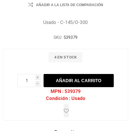
AÑADIR A LA LISTA DE COMPARACIÓN
Usado - C-145/O-300
SKU:
539379
4 EN STOCK
i
AÑADIR AL CARRITO
h
h
MPN :
539379
Condición :
Usado