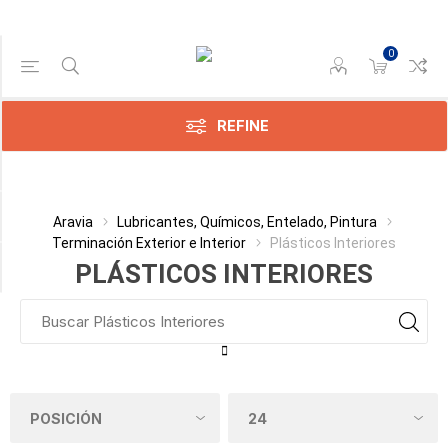
0
Gama de precios
Min:$
0,00
REFINE
x:$
530,00
Categoría
Aravia
Lubricantes, Químicos, Entelado, Pintura
Terminación Exterior e Interior
Plásticos Interiores
Fabricante
PLÁSTICOS INTERIORES