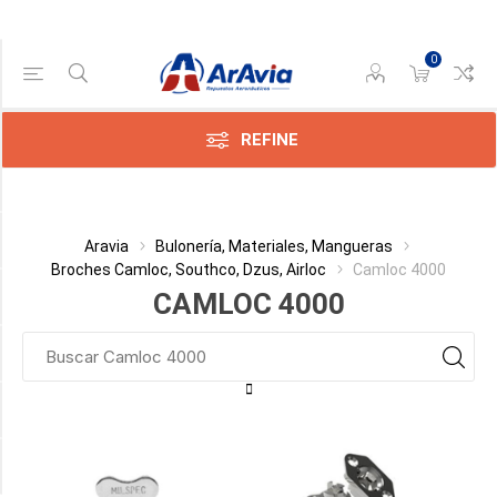
0
Gama de precios
Min:$0.00
200.00
REFINE
Categoría
Aravia
Bulonería, Materiales, Mangueras
Broches Camloc, Southco, Dzus, Airloc
Camloc 4000
Fabricante
CAMLOC 4000
Largo
Destornillador
Material