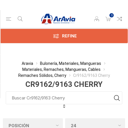
0
Gama de precios
Min:$
826,00
REFINE
Max:$
827,00
Categoría
Aravia
Bulonería, Materiales, Mangueras
Materiales, Remaches, Mangueras, Cables
Remaches Sólidos, Cherry
Cr9162/9163 Cherry
Diámetro
CR9162/9163 CHERRY
Total Espesores a Unir