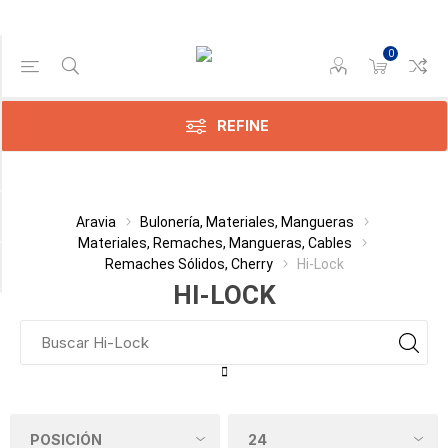
0
Gama de precios
Min:$
1.348,00
REFINE
ax:$
896,00
Categoría
Aravia
Bulonería, Materiales, Mangueras
Materiales, Remaches, Mangueras, Cables
Remaches Sólidos, Cherry
Hi-Lock
Fabricante
HI-LOCK