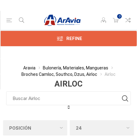
0
Gama de precios
Min:$
2.595,00
REFINE
ax:$
572,00
Categoría
Aravia
Bulonería, Materiales, Mangueras
Broches Camloc, Southco, Dzus, Airloc
Airloc
Fabricante
AIRLOC