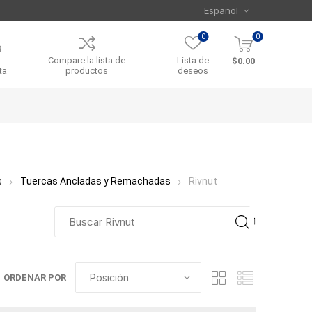
0
0
Compare la lista de
Lista de
$0.00
ta
productos
deseos
s
Tuercas Ancladas y Remachadas
Rivnut
ORDENAR POR