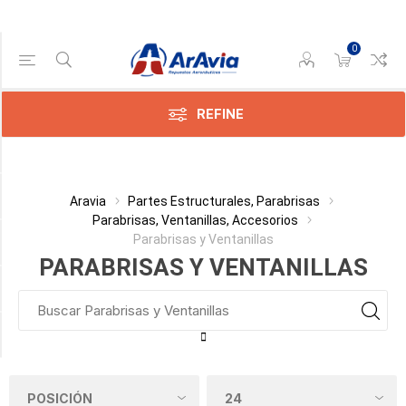
0
Gama de precios
Min:$
0,00
REFINE
x:$
519,00
Categoría
Aravia
Partes Estructurales, Parabrisas
Parabrisas, Ventanillas, Accesorios
Parabrisas y Ventanillas
Fabricante
PARABRISAS Y VENTANILLAS
APLICACION
Disponible