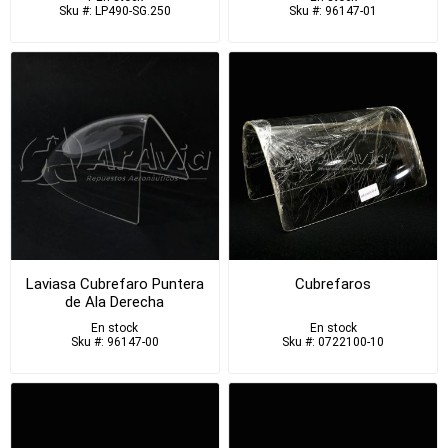
Sku #: LP490-SG.250
Sku #: 96147-01
Laviasa Cubrefaro Puntera
Cubrefaros
de Ala Derecha
En stock
En stock
Sku #: 96147-00
Sku #: 0722100-10