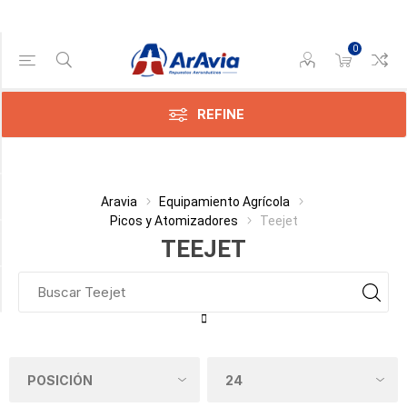
0
Gama de precios
Min:$
594,00
REFINE
ax:$
103,00
Categoría
Aravia
Equipamiento Agrícola
Picos y Atomizadores
Teejet
Fabricante
TEEJET
Disponible