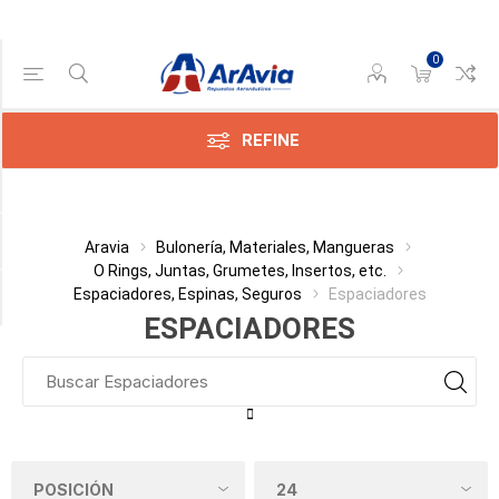
0
Gama de precios
Min:$
1.058,00
REFINE
ax:$
794,00
Categoría
Aravia
Bulonería, Materiales, Mangueras
O Rings, Juntas, Grumetes, Insertos, etc.
Espaciadores, Espinas, Seguros
Espaciadores
Fabricante
ESPACIADORES