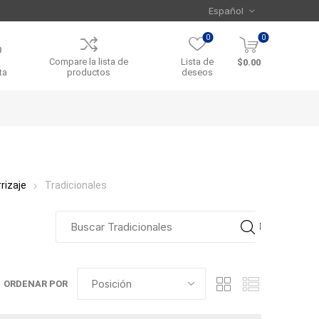
0
0
Compare la lista de
Lista de
$0.00
ta
productos
deseos
rizaje
Tradicionales
ORDENAR POR