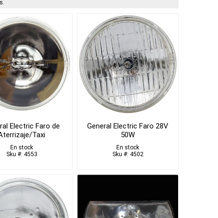
s.
al Electric Faro de
General Electric Faro 28V
Aterrizaje/Taxi
50W
En stock
En stock
Sku #: 4553
Sku #: 4502