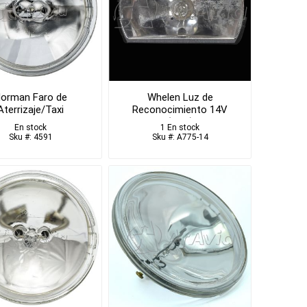
orman Faro de
Whelen Luz de
Aterrizaje/Taxi
Reconocimiento 14V
(NSD)
En stock
1 En stock
Sku #: 4591
Sku #: A775-14