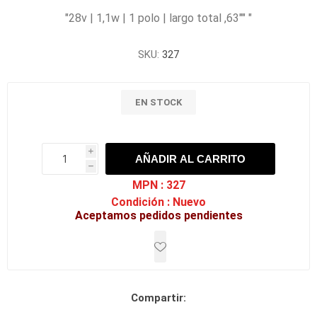
"28v | 1,1w | 1 polo | largo total ,63"" "
SKU:
327
EN STOCK
i
AÑADIR AL CARRITO
h
h
MPN :
327
Condición :
Nuevo
Aceptamos pedidos pendientes
Compartir: