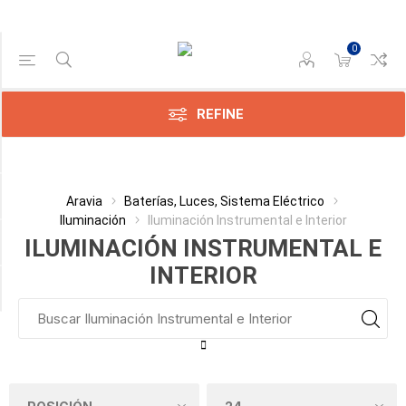
0
Gama de precios
Min:$0.00
723.00
REFINE
Categoría
Aravia
Baterías, Luces, Sistema Eléctrico
Iluminación
Iluminación Instrumental e Interior
Fabricante
ILUMINACIÓN INSTRUMENTAL E
INTERIOR
Disponible