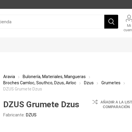
Mi
cuen
Aravia
Bulonería, Materiales, Mangueras
Broches Camloc, Southco, Dzus, Airloc
Dzus
Grumetes
DZUS Grumete Dzus
DZUS Grumete Dzus
AÑADIR A LA LIS
COMPARACIÓN
Fabricante:
DZUS