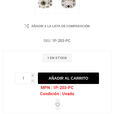
AÑADIR A LA LISTA DE COMPARACIÓN
SKU:
1P-203-PC
1 EN STOCK
i
AÑADIR AL CARRITO
h
h
MPN :
1P-203-PC
Condición :
Usado