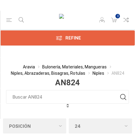
0
Gama de precios
Min:$
26.186,00
REFINE
ax:$
187,00
Categoría
Aravia
Bulonería, Materiales, Mangueras
Niples, Abrazaderas, Bisagras, Rotulas
Niples
AN824
Fabricante
AN824
Diámetro Exterior del Tubo
Material