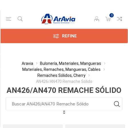
0
Gama de precios
Min:$9.00
$91.00
REFINE
Categoría
Aravia
Bulonería, Materiales, Mangueras
Materiales, Remaches, Mangueras, Cables
Remaches Sólidos, Cherry
Fabricante
AN426/AN470 Remache Sólido
AN426/AN470 REMACHE SÓLIDO
Diámetro
Largo Total
Disponible